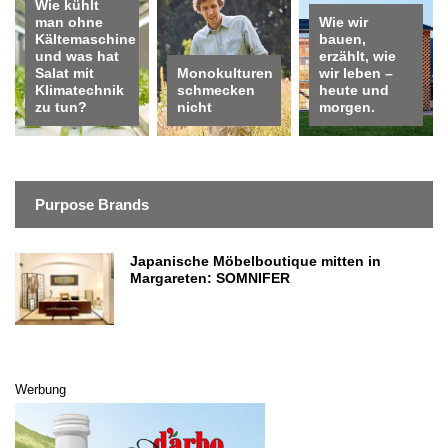
Wie kühlt
man ohne
Wie wir
Kältemaschine
bauen,
und was hat
erzählt, wie
Salat mit
Monokulturen
wir leben –
Klimatechnik
schmecken
heute und
zu tun?
nicht
morgen.
Purpose Brands
Japanische Möbelboutique mitten in
Margareten: SOMNIFER
Werbung