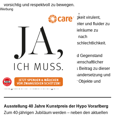
vorsichtig und respektvoll zu bewegen.
Werbung
×
2. Ist für die Künstlerinnen die Notwendigkeit virulent,
Konzepte von Geschlecht sukzessive weiter und fluider zu
fassen, um Freiräume und Handlungsspielräume zu
schaffen. Damit verbunden ist die Suche nach
Geschlechterbildern abseits von Zweigeschlechtlichkeit.
Beide genannten Themenstellungen sind Gegenstand
zahlreicher künstlerischer und kulturwissenschaftlicher
Ansätze. „Anthrophyten“ versteht sich als Beitrag zu dieser
gesamtgesellschaftlich wichtigen Auseinandersetzung und
gliedert sich in die Fertigung pflanzlicher Objekte und
fotografischer Inszenierungen.
Ausstellung 40 Jahre Kunstpreis der Hypo Vorarlberg
Zum 40-jährigen Jubiläum werden – neben den aktuellen