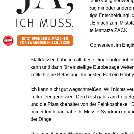
Am Mistplatz sehe ich, wie Leute völlig neuwer
das Hin und Her, ob mein Zeug mir oder anderen 
Wegschmeißen war die richtige Entscheidung! Ich
Kollegen! Nicht lang hadern. Einfach zum Mistp
Wackelkontakt ZACK, die alte Matratze ZACK!
Unkompliziert und bequem. Convenient im Engli
Stattdessen habe ich all diese Dinge aufgehoben
kann und dann für einstellige Eurobeträge weiter
zeitlich eine Belastung. Im besten Fall ein Hobb
Ich kann nicht gut wegschmeißen. Will nichts v
Teller leer gegessen. Den Rest gab‘s am Folget
und die Plastikbehälter von der Feinkosttheke. “
immer furchtbar, habe ihr Messie-Syndrom im Vors
der Dinge.
Das macht einen Wahnsinns-Aufwand für jedes D