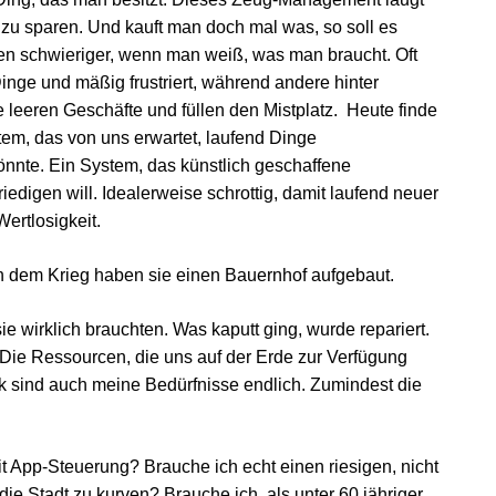
zu sparen. Und kauft man doch mal was, so soll es
fen schwieriger, wenn man weiß, was man braucht. Oft
inge und mäßig frustriert, während andere hinter
leeren Geschäfte und füllen den Mistplatz. Heute finde
stem, das von uns erwartet, laufend Dinge
nte. Ein System, das künstlich geschaffene
iedigen will. Idealerweise schrottig, damit laufend neuer
ertlosigkeit.
h dem Krieg haben sie einen Bauernhof aufgebaut.
ie wirklich brauchten. Was kaputt ging, wurde repariert.
b. Die Ressourcen, die uns auf der Erde zur Verfügung
ck sind auch meine Bedürfnisse endlich. Zumindest die
 App-Steuerung? Brauche ich echt einen riesigen, nicht
e Stadt zu kurven? Brauche ich, als unter 60 jähriger,