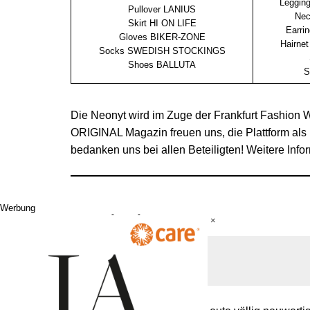
Leggin
Pullover LANIUS
Nec
Skirt HI ON LIFE
Earr
Gloves BIKER-ZONE
Hairn
Socks SWEDISH STOCKINGS
Shoes BALLUTA
S
Die Neonyt wird im Zuge der Frankfurt Fashion W
ORIGINAL Magazin freuen uns, die Plattform als 
bedanken uns bei allen Beteiligten! Weitere Info
Werbung
Am Mistplatz
×
Von Martin Lorenz