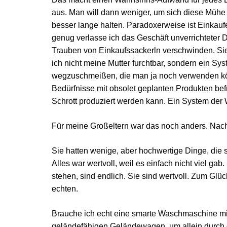
aus. Man will dann weniger, um sich diese Mühe 
besser lange halten. Paradoxerweise ist Einkau
genug verlasse ich das Geschäft unverrichteter D
Trauben von Einkaufssackerln verschwinden. Sie 
ich nicht meine Mutter furchtbar, sondern ein Sy
wegzuschmeißen, die man ja noch verwenden kön
Bedürfnisse mit obsolet geplanten Produkten befr
Schrott produziert werden kann. Ein System der W
Für meine Großeltern war das noch anders. Nac
Sie hatten wenige, aber hochwertige Dinge, die s
Alles war wertvoll, weil es einfach nicht viel ga
stehen, sind endlich. Sie sind wertvoll. Zum Glü
echten.
Brauche ich echt eine smarte Waschmaschine mit
geländefähigen Geländewagen, um allein durch di