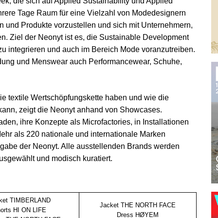
k, die sich auf Applied Sustainability und Applied
mehrere Tage Raum für eine Vielzahl von Modedesignern
n und Produkte vorzustellen und sich mit Unternehmern,
n. Ziel der Neonyt ist es, die Sustainable Development
zu integrieren und auch im Bereich Mode voranzutreiben.
dung und Menswear auch Performancewear, Schuhe,
ie textile Wertschöpfungskette haben und wie die
 kann, zeigt die Neonyt anhand von Showcases.
, ihre Konzepte als Microfactories, in Installationen
ehr als 220 nationale und internationale Marken
usgabe der Neonyt. Alle ausstellenden Brands werden
ausgewählt und modisch kuratiert.
ket TIMBERLAND
Jacket THE NORTH FACE
orts HI ON LIFE
Dress HØYEM