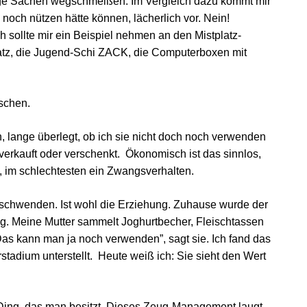
tige Sachen wegschmeißen. Im Vergleich dazu kommt mir
noch nützen hätte können, lächerlich vor. Nein!
 sollte mir ein Beispiel nehmen an den Mistplatz-
latz, die Jugend-Schi ZACK, die Computerboxen mit
schen.
, lange überlegt, ob ich sie nicht doch noch verwenden
verkauft oder verschenkt. Ökonomisch ist das sinnlos,
y, im schlechtesten ein Zwangsverhalten.
erschwenden. Ist wohl die Erziehung. Zuhause wurde der
ag. Meine Mutter sammelt Joghurtbecher, Fleischtassen
Das kann man ja noch verwenden”, sagt sie. Ich fand das
tadium unterstellt. Heute weiß ich: Sie sieht den Wert
ing, das man besitzt. Dieses Zeug-Management laugt