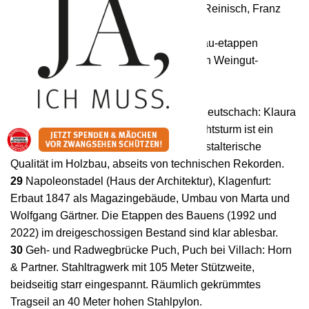
27
Loisium Hotel, Langenlois: Irene Ott-Reinisch, Franz
Sam, Steven Holl.
Das Projektteam hat das Hotel in vier Bau-etappen
umgesetzt und eine ganze Typologie von Weingut-
Architektur angestoßen.
Kärnten
28
Aussichtsturm am Pyramidenkogel, Keutschach: Klaura
Partner. Der 100 Meter hohe Holzaussichtsturm ist ein
Anschauungsobjekt für die Frage um gestalterische
Qualität im Holzbau, abseits von technischen Rekorden.
29
Napoleonstadel (Haus der Architektur), Klagenfurt:
Erbaut 1847 als Magazingebäude, Umbau von Marta und
Wolfgang Gärtner. Die Etappen des Bauens (1992 und
2022) im dreigeschossigen Bestand sind klar ablesbar.
30
Geh- und Radwegbrücke Puch, Puch bei Villach: Horn
& Partner. Stahltragwerk mit 105 Meter Stützweite,
beidseitig starr eingespannt. Räumlich gekrümmtes
Tragseil an 40 Meter hohen Stahlpylon.