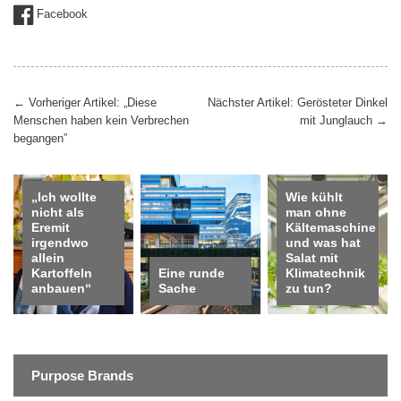
Facebook
Beitragsnavigation
←
Vorheriger Artikel: „Diese
Nächster Artikel: Gerösteter Dinkel
Menschen haben kein Verbrechen
mit Junglauch
→
begangen”
„Ich wollte
Wie kühlt
nicht als
man ohne
Eremit
Kältemaschine
irgendwo
und was hat
allein
Salat mit
Kartoffeln
Eine runde
Klimatechnik
anbauen“
Sache
zu tun?
Purpose Brands