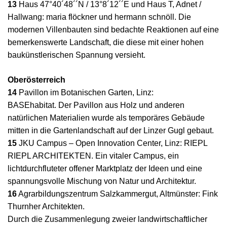
13
Haus 47°40´48´´N / 13°8´12´´E und Haus T, Adnet /
Hallwang: maria flöckner und hermann schnöll. Die
modernen Villenbauten sind bedachte Reaktionen auf eine
bemerkenswerte Landschaft, die diese mit einer hohen
baukünstlerischen Spannung versieht.
Oberösterreich
14
Pavillon im Botanischen Garten, Linz:
BASEhabitat. Der Pavillon aus Holz und anderen
natürlichen Materialien wurde als temporäres Gebäude
mitten in die Gartenlandschaft auf der Linzer Gugl gebaut.
15
JKU Campus – Open Innovation Center, Linz: RIEPL
RIEPL ARCHITEKTEN. Ein vitaler Campus, ein
lichtdurchfluteter offener Marktplatz der Ideen und eine
spannungsvolle Mischung von Natur und Architektur.
16
Agrarbildungszentrum Salzkammergut, Altmünster: Fink
Thurnher Architekten.
Durch die Zusammenlegung zweier landwirtschaftlicher