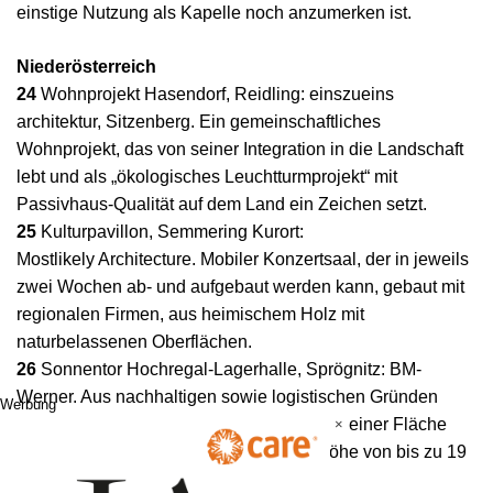
einstige Nutzung als Kapelle noch anzumerken ist.
Niederösterreich
24
Wohnprojekt Hasendorf, Reidling: einszueins
architektur, Sitzenberg. Ein gemeinschaftliches
Wohnprojekt, das von seiner Integration in die Landschaft
lebt und als „ökologisches Leuchtturmprojekt“ mit
Passivhaus-Qualität auf dem Land ein Zeichen setzt.
25
Kulturpavillon, Semmering Kurort:
Mostlikely Architecture. Mobiler Konzertsaal, der in jeweils
zwei Wochen ab- und aufgebaut werden kann, gebaut mit
regionalen Firmen, aus heimischem Holz mit
naturbelassenen Oberflächen.
26
Sonnentor Hochregal-Lagerhalle, Sprögnitz: BM-
Werner. Aus nachhaltigen sowie logistischen Gründen
Werbung
werden Rohstoffe und fertige Produkte auf einer Fläche
×
von 3.000 Quadratmetern und in einer Höhe von bis zu 19
Metern gelagert.