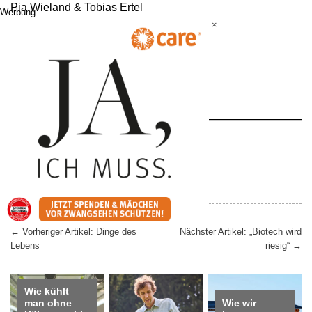
Pia Wieland & Tobias Ertel
Werbung
Querweltein
×
240 Seiten
ISBN: 978-3-95728-436-5
Knesebeck Verlag
Teilen auf:
Facebook
Beitragsnavigation
←
Vorheriger Artikel: Dinge des
Nächster Artikel: „Biotech wird
Lebens
riesig“
→
Wie kühlt
man ohne
Wie wir