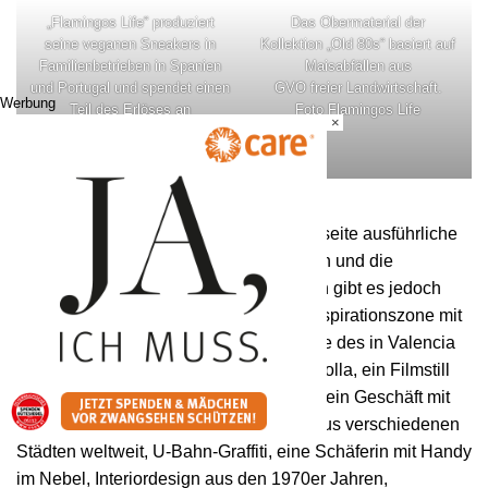
„Flamingos Life“ produziert
Das Obermaterial der
seine veganen Sneakers in
Kollektion „Old 80s“ basiert auf
Familienbetrieben in Spanien
Maisabfällen aus
und Portugal und spendet einen
GVO freier Landwirtschaft.
Werbung
Teil des Erlöses an
Foto Flamingos Life
×
verschiedene Umweltprojekte.
Fotos Flamingos Life
Insgesamt bietet die Marke auf der Webseite ausführliche
Informationen über die Schuh-produktion und die
unterstützten Umweltprojekte. Zusätzlich gibt es jedoch
auch die Rubrik „Inspo“, eine visuelle Inspirationszone mit
unterschiedlichsten Bildwelten: Gemälde des in Valencia
geborenen Impressionisten Joaquín Sorolla, ein Filmstill
aus „Jamon Jamon“ mit Penélope Cruz, ein Geschäft mit
traditioneller Keramik, Straßenszenen aus verschiedenen
Städten weltweit, U-Bahn-Graffiti, eine Schäferin mit Handy
im Nebel, Interiordesign aus den 1970er Jahren,