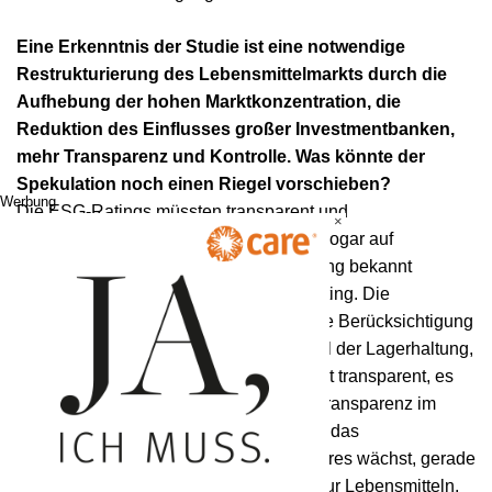
Eine Erkenntnis der Studie ist eine notwendige
Restrukturierung des Lebensmittelmarkts durch die
Aufhebung der hohen Marktkonzentration, die
Reduktion des Einflusses großer Investmentbanken,
mehr Transparenz und Kontrolle. Was könnte der
Spekulation noch einen Riegel vorschieben?
Werbung
Die ESG-Ratings müssten transparent und
×
nachvollziehbar sein. Eine Agentur hat sogar auf
mehrmalige Nachfrage hin nicht ihr Rating bekannt
gegeben, das war das Moodys ESG-Rating. Die
Offenlegung der Rating-Methode und die Berücksichtigung
kritischer Maßnahmen, wie zum Beispiel der Lagerhaltung,
sind entscheidend. Der „storage“ ist nicht transparent, es
gibt keine Informationen darüber. Plus Transparenz im
Derivatebereich und voller Fokus, wenn das
Investitionsvolumen im Bereich der Futures wächst, gerade
bei kritischen Commodities, also nicht nur Lebensmitteln,