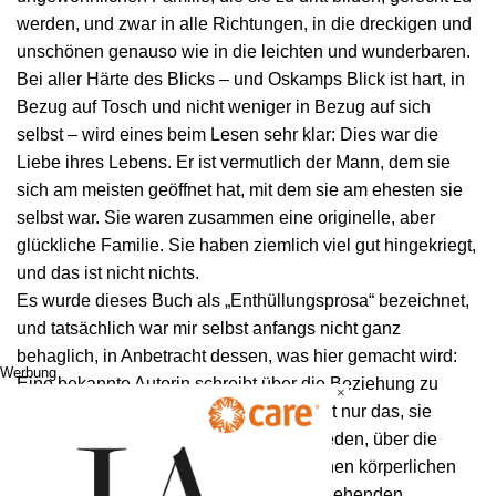
werden, und zwar in alle Richtungen, in die dreckigen und
unschönen genauso wie in die leichten und wunderbaren.
Bei aller Härte des Blicks – und Oskamps Blick ist hart, in
Bezug auf Tosch und nicht weniger in Bezug auf sich
selbst – wird eines beim Lesen sehr klar: Dies war die
Liebe ihres Lebens. Er ist vermutlich der Mann, dem sie
sich am meisten geöffnet hat, mit dem sie am ehesten sie
selbst war. Sie waren zusammen eine originelle, aber
glückliche Familie. Sie haben ziemlich viel gut hingekriegt,
und das ist nicht nichts.
Es wurde dieses Buch als „Enthüllungsprosa“ bezeichnet,
und tatsächlich war mir selbst anfangs nicht ganz
behaglich, in Anbetracht dessen, was hier gemacht wird:
Werbung
Eine bekannte Autorin schreibt über die Beziehung zu
×
einem noch bekannteren Autor, und nicht nur das, sie
berichtet, ohne das irgendwie schönzureden, über die
Krebserkrankung dieses Autors und seinen körperlichen
Niedergang und auch den damit einhergehenden