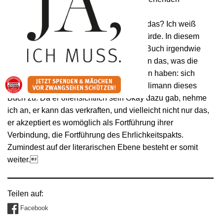
Niedergang dieser Beziehung.
Darf man das? Und wenn ja, sollte man das? Ich weiß
nicht, ob ich es in jedem Fall bejahen würde. In diesem
Fall allerdings scheint mir, es ist dieses Buch irgendwie
folgerichtig. Es tut mit literarischen Mitteln das, was die
beiden als Paar miteinander beschlossen haben: sich
einander zuzumuten. Oskamp mutet Hürlimann dieses
Buch zu. Da er offensichtlich sein Okay dazu gab, nehme
ich an, er kann das verkraften, und vielleicht nicht nur das,
er akzeptiert es womöglich als Fortführung ihrer
Verbindung, die Fortführung des Ehrlichkeitspakts.
Zumindest auf der literarischen Ebene besteht er somit
weiter.
Teilen auf:
Facebook