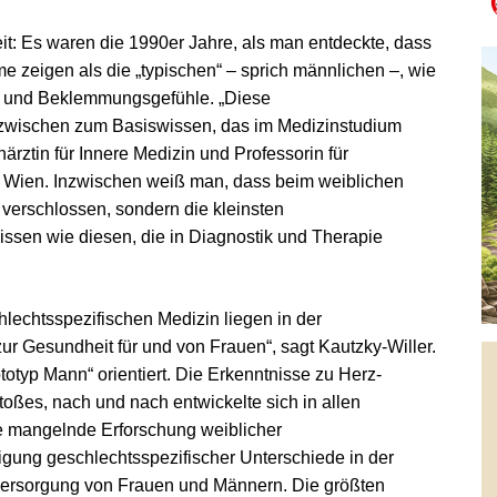
t: Es waren die 1990er Jahre, als man entdeckte, dass
e zeigen als die „typischen“ – sprich männlichen –, wie
t und Beklemmungsgefühle. „Diese
nzwischen zum Basiswissen, das im Medizinstudium
härztin für Innere Medizin und Professorin für
t Wien. Inzwischen weiß man, dass beim weiblichen
 verschlossen, sondern die kleinsten
ssen wie diesen, die in Diagnostik und Therapie
echtsspezifischen Medizin liegen in der
 Gesundheit für und von Frauen“, sagt Kautzky-Willer.
totyp Mann“ orientiert. Die Erkenntnisse zu Herz-
oßes, nach und nach entwickelte sich in allen
e mangelnde Erforschung weiblicher
igung geschlechtsspezifischer Unterschiede in der
sversorgung von Frauen und Männern. Die größten