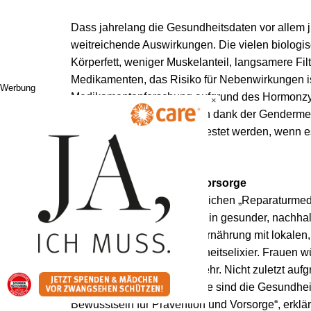
Dass jahrelang die Gesundheitsdaten vor allem 
weitreichende Auswirkungen. Die vielen biologis
Körperfett, weniger Muskelanteil, langsamere Fil
Medikamenten, das Risiko für Nebenwirkungen ist
Werbung
Medikamentenforschung aufgrund des Hormonzykl
×
miteinbezogen. Das hat sich dank der Gendermed
verpflichtend an Frauen getestet werden, wenn e
Alexandra Kautzky-Willer.
Stark in Prävention und Vorsorge
Im Gegensatz zur herkömmlichen „Reparaturmedi
Präventionsmaßnahmen. „Ein gesunder, nachhalti
Stressreduktion, gesunde Ernährung mit lokalen, 
Kontakte seien ein Gesundheitselixier. Frauen
hingegen bewegten sich mehr. Nicht zuletzt aufgr
Gesundheitskompetenz: „Sie sind die Gesundhei
Bewusstsein für Prävention und Vorsorge“, erklär