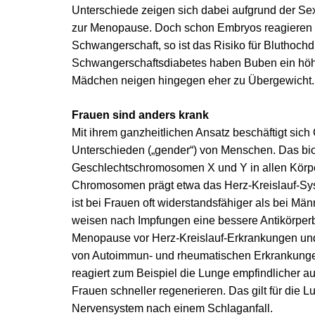
Unterschiede zeigen sich dabei aufgrund der Se
zur Menopause. Doch schon Embryos reagieren g
Schwangerschaft, so ist das Risiko für Bluthoch
Schwangerschaftsdiabetes haben Buben ein höher
Mädchen neigen hingegen eher zu Übergewicht.
Frauen sind anders krank
Mit ihrem ganzheitlichen Ansatz beschäftigt sich
Unterschieden („gender“) von Menschen. Das bio
Geschlechtschromosomen X und Y in allen Körper
Chromosomen prägt etwa das Herz-Kreislauf-Sys
ist bei Frauen oft widerstandsfähiger als bei Mä
weisen nach Impfungen eine bessere Antikörperb
Menopause vor Herz-Kreislauf-Erkrankungen und D
von Autoimmun- und rheumatischen Erkrankungen 
reagiert zum Beispiel die Lunge empfindlicher a
Frauen schneller regenerieren. Das gilt für di
Nervensystem nach einem Schlaganfall.