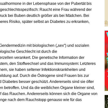
xualhormone in der Lebensphase von der Pubertät bis
eschlechtsspezifisch: Raucht eine Frau während der
druck bei Buben deutlich größer als bei Mädchen. Bei
es Risiko, später selbst an Diabetes zu erkranken,
 Gendermedizin mit biologischen („sex“) und sozialen
logische Geschlecht ist durch die
zellen verankert. Die genetische Information der
tem, den Stoffwechsel und das Immunsystem: Letzteres
nnern, sie haben seltener Infektionskrankheiten und
ildung auf. Durch die Östrogene sind Frauen bis zur
iabetes besser geschützt. Andererseits sind sie öfter
betroffen. Und da die weiblichen Organe kleiner sind,
uf das Rauchen. Andererseits können sich die Organe von
e Lunge nach dem Rauchstopp genauso wie für das