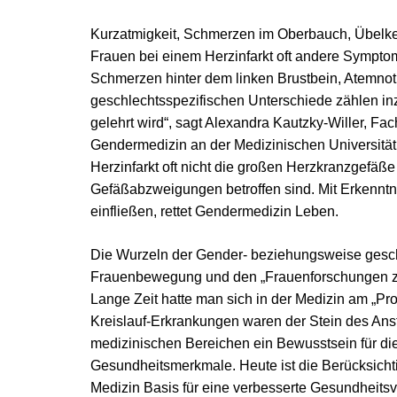
Kurzatmigkeit, Schmerzen im Oberbauch, Übelkei
Frauen bei einem Herzinfarkt oft andere Symptom
Schmerzen hinter dem linken Brustbein, Atemno
geschlechtsspezifischen Unterschiede zählen i
gelehrt wird“, sagt Alexandra Kautzky-Willer, Fac
Gendermedizin an der Medizinischen Universitä
Herzinfarkt oft nicht die großen Herzkranzgefäße
Gefäßabzweigungen betroffen sind. Mit Erkenntni
einfließen, rettet Gendermedizin Leben.
Die Wurzeln der Gender- beziehungsweise geschl
Frauenbewegung und den „Frauenforschungen zur
Lange Zeit hatte man sich in der Medizin am „Pro
Kreislauf-Erkrankungen waren der Stein des Anst
medizinischen Bereichen ein Bewusstsein für di
Gesundheitsmerkmale. Heute ist die Berücksicht
Medizin Basis für eine verbesserte Gesundheit