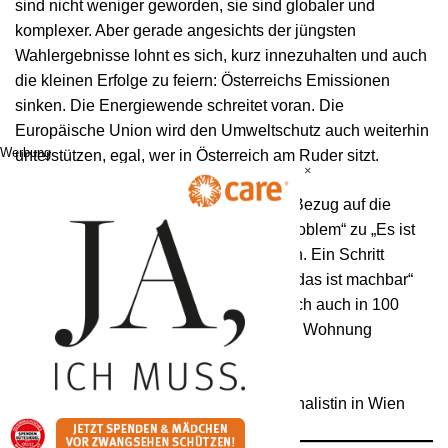
sind nicht weniger geworden, sie sind globaler und
komplexer. Aber gerade angesichts der jüngsten
Wahlergebnisse lohnt es sich, kurz innezuhalten und auch
die kleinen Erfolge zu feiern: Österreichs Emissionen
sinken. Die Energiewende schreitet voran. Die
Europäische Union wird den Umweltschutz auch weiterhin
Werbung
unterstützen, egal, wer in Österreich am Ruder sitzt.
×
In der Alpenrepublik scheinen wir ja im Bezug auf die
Klimakrise direkt von „Es gibt eh kein Problem“ zu „Es ist
eh schon zu spät“ übergegangen zu sein. Ein Schritt
zurück zum „Es gibt einiges zu tun, und das ist machbar“
würde vielleicht nicht schaden. Damit sich auch in 100
Jahren niemand vor der Sonne in seiner Wohnung
verstecken muss.
Sarah Kleiner
lebt und arbeitet als Journalistin in Wien