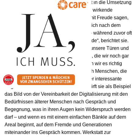
mit den EU-Geldern zur Kulturhauptstadt in die Umsetzung
gingen, war es enorm wichtig, langfristig wirkende
Strukturen aufzubauen. Und wir dürfen mit Freude sagen,
dass die Leute in Nordrhein-Westfalen sich nach dem
Projekt zu ihrer Region bekannt haben – während zuvor oft
Düsseldorf als Herkunftsort genannt wurde“, berichtet sie.
„Wenn es uns auch in Dornbirn gelingt, unsere Türen und
Veranstaltungen zu öffnen für Menschen, die wir noch gar
nicht auf dem Schirm haben, dann haben wir es richtig
gemacht“, sagt sie auf die Frage, ob auch Menschen, die
nicht in der Kreativwirtschaft arbeiten hier interessante
Angebote vorfinden werden. Sofort entwirft sie als Beispiel
das Bild von der Vereinbarkeit der Digitalisierung mit den
Bedürfnissen älterer Menschen nach Gespräch und
Begegnung, was in ihren Augen kein Widerspruch werden
darf – und wenn es mit einem einfachen Bänkle auf dem
Areal beginnt, auf dem Fremde und Generationen
miteinander ins Gespräch kommen. Werkstatt zur