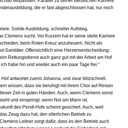
hub verpassten. Parallel zu seiner beruflichen Karriere
sterausbildung, die er fast abgeschlossen hat, nur noch
iere. Solide Ausbildung, schneller Aufstieg,
s Clemens sucht. Vor Kurzem hat er seine steile Karriere
tschieden, beim Roten Kreuz anzuheuern. Nicht als
lblut-Sanitäter. Offensichtlich eine Herzensentscheidung:
t beim Rettungsdienst auch ganz gut mit der Arbeit am Hof
d ich habe hin und wieder auch ein paar Tage frei.“
Hof antwortet zuerst Johanna, und zwar blitzschnell.
ltern wissen, dass sie beruhigt mit ihrem Chor auf Reisen
n dieser Zeit in guten Händen. Auch, wenn Clemens sonst
sieht und einspringt, wenn Not am Mann ist.
ukunft des Perstl-Hofs scheint gesichert. Auch, weil
das Zeug dazu hat, den elterlichen Betrieb zu
Clemens Leitner sorgt dafür, dass es den Betrieb auch