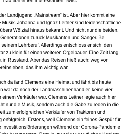
Tradition einen interessanten Twist.
n der Landjugend „Mainstream“ ist. Aber hier kommt eine
ie Musik. Johanna und Ignaz Leitner sind leidenschaftliche
übers Wölztal hinaus bekannt. Und nicht nur die beiden,
le Generationen zurück Musikanten und Sänger. Bei
 seinem Lehrberuf. Allerdings entschloss er sich, den
ar zu klein für einen weiteren Orgelbauer. Eine Zeit lang
a in Russland. Aber das Reisen hieß auch: weg von
einsleben, das ihm wichtig war.
Auch da fand Clemens eine Heimat und fährt bis heute
dann war da noch der Landmaschinenhändler, keine vier
h einem Verkäufer war. Clemens Leitner legte auch hier
cht nur die Musik, sondern auch die Gabe zu reden in die
eit zum erfolgreichen Verkäufer von Traktoren und
g erfolgreich. Erstens, weil Clemens ein feines Gespür für
ie Investitionsförderungen während der Corona-Pandemie