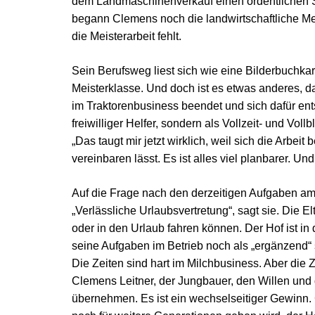
dem Landmaschinenverkauf einen ordentlichen Sc
begann Clemens noch die landwirtschaftliche Mei
die Meisterarbeit fehlt.
Sein Berufsweg liest sich wie eine Bilderbuchkarr
Meisterklasse. Und doch ist es etwas anderes, da
im Traktorenbusiness beendet und sich dafür en
freiwilliger Helfer, sondern als Vollzeit- und Vol
„Das taugt mir jetzt wirklich, weil sich die Arbei
vereinbaren lässt. Es ist alles viel planbarer. Un
Auf die Frage nach den derzeitigen Aufgaben am 
„Verlässliche Urlaubsvertretung“, sagt sie. Die E
oder in den Urlaub fahren können. Der Hof ist i
seine Aufgaben im Betrieb noch als „ergänzend“ 
Die Zeiten sind hart im Milchbusiness. Aber die Z
Clemens Leitner, der Jungbauer, den Willen und 
übernehmen. Es ist ein wechselseitiger Gewinn. 