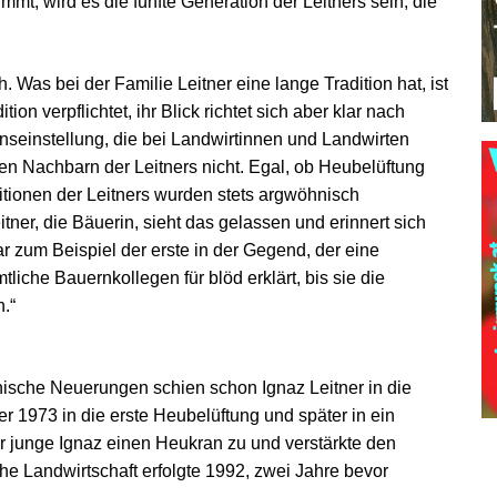
t, wird es die fünfte Generation der Leitners sein, die
Was bei der Familie Leitner eine lange Tradition hat, ist
ion verpflichtet, ihr Blick richtet sich aber klar nach
enseinstellung, die bei Landwirtinnen und Landwirten
 den Nachbarn der Leitners nicht. Egal, ob Heubelüftung
itionen der Leitners wurden stets argwöhnisch
tner, die Bäuerin, sieht das gelassen und erinnert sich
 zum Beispiel der erste in der Gegend, der eine
iche Bauernkollegen für blöd erklärt, bis sie die
.“
nische Neuerungen schien schon Ignaz Leitner in die
 1973 in die erste Heubelüftung und später in ein
der junge Ignaz einen Heukran zu und verstärkte den
che Landwirtschaft erfolgte 1992, zwei Jahre bevor