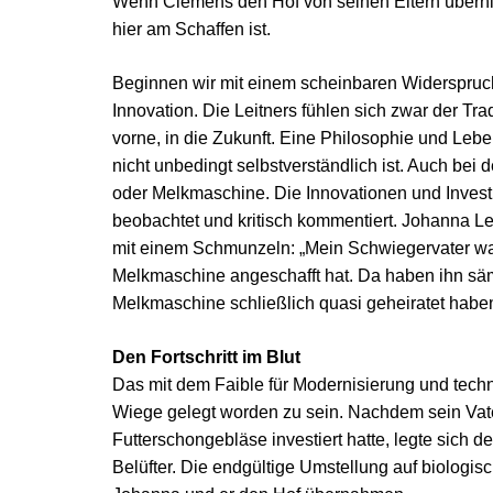
Wenn Clemens den Hof von seinen Eltern übernimm
hier am Schaffen ist.
Beginnen wir mit einem scheinbaren Widerspruch. 
Innovation. Die Leitners fühlen sich zwar der Tradit
vorne, in die Zukunft. Eine Philosophie und Leb
nicht unbedingt selbstverständlich ist. Auch bei
oder Melkmaschine. Die Innovationen und Invest
beobachtet und kritisch kommentiert. Johanna Lei
mit einem Schmunzeln: „Mein Schwiegervater war
Melkmaschine angeschafft hat. Da haben ihn sämtl
Melkmaschine schließlich quasi geheiratet haben
Den Fortschritt im Blut
Das mit dem Faible für Modernisierung und tech
Wiege gelegt worden zu sein. Nachdem sein Vater
Futterschongebläse investiert hatte, legte sich 
Belüfter. Die endgültige Umstellung auf biologis