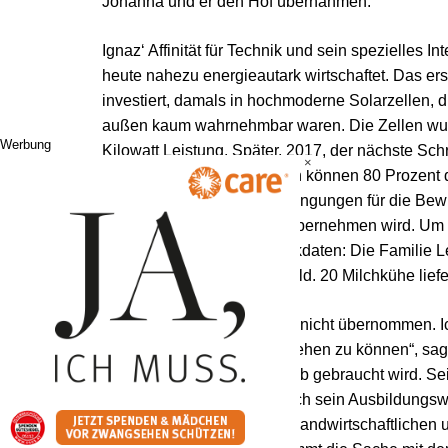
Johanna und er den Hof übernahmen.
Ignaz‘ Affinität für Technik und sein spezielles I
heute nahezu energieautark wirtschaftet. Das er
investiert, damals in hochmoderne Solarzellen, di
außen kaum wahrnehmbar waren. Die Zellen wurde
Werbung
Kilowatt Leistung. Später, 2017, der nächste Schr
×
Speicher inklusive. Dadurch können 80 Prozent d
genutzt werden. Ideale Bedingungen für die Bewi
Clemens, der den Betrieb übernehmen wird. Um n
Hofs zu geben, ein paar Eckdaten: Die Familie Le
Grünland und 60 Hektar Wald. 20 Milchkühe liefe
„Noch habe ich den Betrieb nicht übernommen. I
Luxus, nebenbei arbeiten gehen zu können“, sagt
Stelle ist, wenn er am Betrieb gebraucht wird. S
Clemens macht‘s. Denn auch sein Ausbildungsweg 
Oberwölz, Ausbildung zum landwirtschaftlichen un