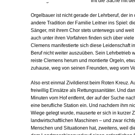
zum Orgelbauer. Hier bekommt die Sache mit der 
Orgelbauer ist nicht gerade der Lehrberuf, der i
andere Tradition der Familie Leitner ins Spiel: d
Sänger, mit ihrem Chor stets unterwegs und weit 
auch unter ihren Vorfahren finden sich über vie
Clemens manifestierte sich diese Leidenschaft in
Beruf nicht weiter auszuüben. Sein Lehrbetrieb w
reiste Clemens herum und montierte Orgeln, etw
zuhause, weg von seinen Freunden, weg vom Ver
Also erst einmal Zivildienst beim Roten Kreuz. 
freiwillig Einsätze als Rettungssanitäter. Und 
Minuten vom Hof entfernt, der auf der Suche nac
eine berufliche Station ein. Und nachdem ihm ni
Wiege gelegt wurde, mauserte er sich in kurzer Z
landwirtschaftlichen Maschinen – und zwar richti
Menschen und Situationen hat, zweitens, weil d