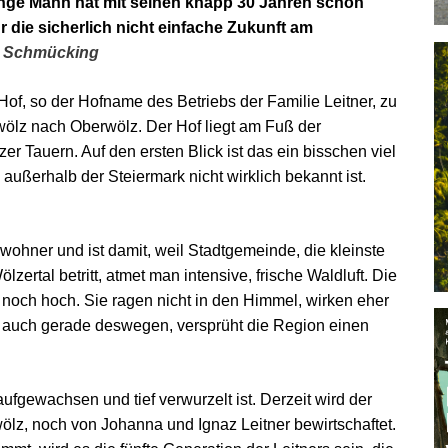
junge Mann hat mit seinen knapp 30 Jahren schon
r die sicherlich nicht einfache Zukunft am
 Schmücking
Hof, so der Hofname des Betriebs der Familie Leitner, zu
ölz nach Oberwölz. Der Hof liegt am Fuß der
r Tauern. Auf den ersten Blick ist das ein bisschen viel
ußerhalb der Steiermark nicht wirklich bekannt ist.
ohner und ist damit, weil Stadtgemeinde, die kleinste
ertal betritt, atmet man intensive, frische Waldluft. Die
noch hoch. Sie ragen nicht in den Himmel, wirken eher
ht auch gerade deswegen, versprüht die Region einen
aufgewachsen und tief verwurzelt ist. Derzeit wird der
wölz, noch von Johanna und Ignaz Leitner bewirtschaftet.