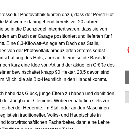
nteresse für Photovoltaik führten dazu, dass der Perstl-Hof
ste Mal wurde dahingehend bereits vor 20 Jahren
e so in die Dachziegel integriert waren, dass sie von
n am Dach der Garage positioniert und lieferten fünf
itt. Eine 8,3-Kilowatt-Anlage am Dach des Stalls,
es von der Photovoltaik produzierten Stroms selbst
rtschaftung des Hofs, aber auch eine solide Basis für
och kurz eine Idee von Art und der aktuellen Größe des
itner bewirtschaftet knapp 90 Hektar. 23,5 davon sind
rn Milch, die als Bio-Heumilch in den Handel kommt.
ch habe das Glück, junge Eltern zu haben und damit den
Ar
 der Jungbauer Clemens. Wobei er natürlich stets zur
ei es bei der Heuernte, im Stall oder an den Maschinen –
ist ein traditioneller. Volks- und Hauptschule in
d forstwirtschaftlichen Facharbeiter, dann eine Lehre