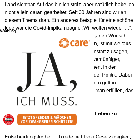
Land sichtbar. Auf das bin ich stolz, aber natürlich habe ich
nicht allein daran gearbeitet. Seit 30 Jahren sind wir an
diesem Thema dran. Ein anderes Beispiel für eine schöne
Idee war die Covid-Impfkampagne „Wir wollen wieder …“.
Werbung
Da ging es um Beteiligung, jeder konnte einen Wunsch
×
deponieren. Und Wünsche zu formulieren, ist mir weitaus
lieber, als Behauptungen aufzustellen. Anstatt zu sagen,
man sei der Beste, ist es doch vielleicht vernünftiger,
einfach nach dem Besten in sich zu suchen. In der
Werbung wird viel behauptet, ebenso in der Politik. Dabei
würde es auch Politikerinnen und Politikern guttun,
Wünsche zu formulieren. Wünsche kann man erfüllen, das
gefällt mir.
Was wünschen Sie sich, um ein gutes Leben zu
führen?
Entscheidungsfreiheit. Ich rede nicht von Gesetzlosigkeit,