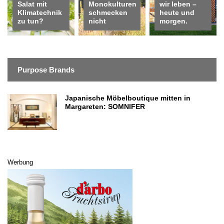
Salat mit
Monokulturen
wir leben –
Klimatechnik
schmecken
heute und
zu tun?
nicht
morgen.
Purpose Brands
Japanische Möbelboutique mitten in
Margareten: SOMNIFER
Werbung