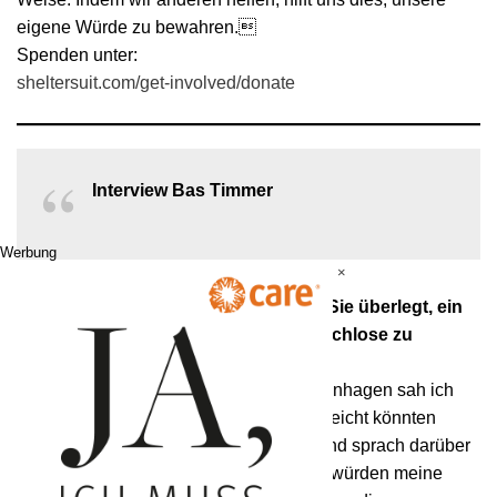
eigene Würde zu bewahren.
Spenden unter:
sheltersuit.com/get-involved/donate
Interview Bas Timmer
Werbung
×
Vor der Sheltersuit-Gründung hatten Sie überlegt, ein
paar Hoodies aus Ihrer Serie an Obdachlose zu
verteilen, richtig?
Ja, während meines Praktikums in Kopenhagen sah ich
dort einige Obdachlose. Ich dachte, vielleicht könnten
meine Hoodies sie ein wenig wärmen und sprach darüber
mit meiner Mutter. Sie meinte, die Leute würden meine