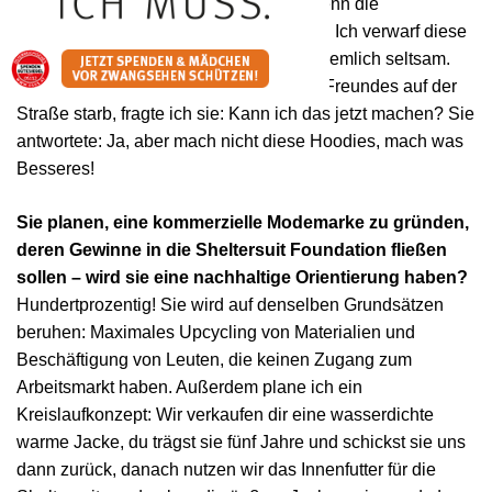
Hoodies vielleicht nicht mehr kaufen, wenn die
Obdachlosen das gleiche Modell tragen. Ich verwarf diese
Idee erstmal, fand ihren Einwand aber ziemlich seltsam.
Als zwei Jahre später der Vater meines Freundes auf der
Straße starb, fragte ich sie: Kann ich das jetzt machen? Sie
antwortete: Ja, aber mach nicht diese Hoodies, mach was
Besseres!
Sie planen, eine kommerzielle Modemarke zu gründen,
deren Gewinne in die Sheltersuit Foundation fließen
sollen – wird sie eine nachhaltige Orientierung haben?
Hundertprozentig! Sie wird auf denselben Grundsätzen
beruhen: Maximales Upcycling von Materialien und
Beschäftigung von Leuten, die keinen Zugang zum
Arbeitsmarkt haben. Außerdem plane ich ein
Kreislaufkonzept: Wir verkaufen dir eine wasserdichte
warme Jacke, du trägst sie fünf Jahre und schickst sie uns
dann zurück, danach nutzen wir das Innenfutter für die