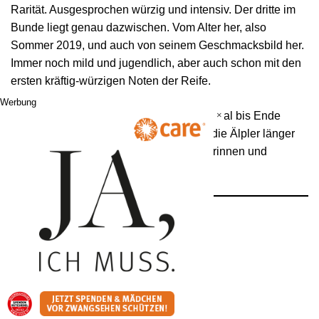
Rarität. Ausgesprochen würzig und intensiv. Der dritte im
Bunde liegt genau dazwischen. Vom Alter her, also
Sommer 2019, und auch von seinem Geschmacksbild her.
Immer noch mild und jugendlich, aber auch schon mit den
ersten kräftig-würzigen Noten der Reife.
Werbung
×
Geplant ist Alma’s Pop-Up-Store erst einmal bis Ende
Jänner. Es könnte aber auch sein, dass die Älpler länger
bleiben. Das hängt ganz von den Wienerinnen und
Wienern ab. Und von ihrer Käsliebe. 
Käsliebe
Lerchenfelder Str. 85–89
1070 Wien
Mo bis Sa, 10 bis 19 Uhr
kaesliebe.at