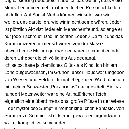
Digitalisierung bedeutete, habe ich das Gefühl, dass viele
Menschen immer mehr in ihre virtuellen Persönlichkeiten
abdriften. Auf Social Media können wir sein, wer wir
wollen, uns darstellen, wie wir in echt gerne wären. Jeder
ist plötzlich Aktivist, jeder ein Menschenfreund, solange er
nur jede*r schreibt. Und im echten Leben? Da fällt uns das
Kommunizieren immer schwerer. Von der Masse
abweichende Meinungen werden rauer kommentiert oder
deren Urheber gleich völlig ins Aus gedrängt.
Ich selbst hatte ja ziemliches Glück als Kind. Ich bin am
Land aufgewachsen, im Grünen, unser Haus war umgeben
von Wiesen und Feldern. Im naheliegenden Wald habe ich
mit meiner Schwester „Pocahontas“ nachgespielt. Ein paar
hundert Meter weiter war eine Art natürlicher Teich,
eigentlich eine überdimensional große Pfütze in der Wiese
– der mysteriöse Sumpf in meiner kindlichen Fantasie. Von
Sommer zu Sommer ist er kleiner geworden, irgendwann
war er komplett verschwunden.