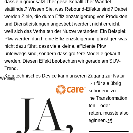
dass ein grundsätzlicher gesellschaftlicher Wandel
stattfindet? Wissen Sie, was Rebound-Effekte sind? Dabei
werden Ziele, die durch Effizienzsteigerung von Produkten
und Dienstleistungen angestrebt werden, nicht erreicht,
weil sich das Verhalten der Nutzer verändert. Ein Beispiel:
Pkw werden durch eine Effizienzsteigerung günstiger, was
nicht dazu führt, dass viele kleine, effiziente Pkw
unterwegs sind, sondern dass größere Modelle gekauft
werden. Diesen Effekt beobachten wir gerade am SUV-
Trend.
Kein technisches Device kann unseren Zugang zur Natur,
Werbung
den Respekt und die Bewunderung, die wir für sie übrig
×
haben sollten, wettmachen. Ressourcenschonend zu
leben, sollte unser höchstes Ziel sein. Eine Transformation,
die wirklich in der Lage wäre, den Planeten – oder
richtigerweise die Spezies Mensch – zu retten, müsste also
in meinen Augen immer bei uns selbst beginnen.