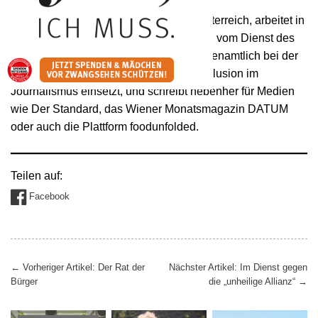
Sarah Kleiner
, geboren 1991 in Oberösterreich, arbeitet in
Wien als freie Journalistin. Sie ist Chefin vom Dienst des
ORIGINAL Magazins, engagiert sich ehrenamtlich bei der
Redaktion „andererseits“, die sich für Inklusion im
Journalismus einsetzt, und schreibt nebenher für Medien
wie Der Standard, das Wiener Monatsmagazin DATUM
oder auch die Plattform foodunfolded.
Teilen auf:
Facebook
Beitragsnavigation
←
Vorheriger Artikel: Der Rat der
Nächster Artikel: Im Dienst gegen
Bürger
die „unheilige Allianz“
→