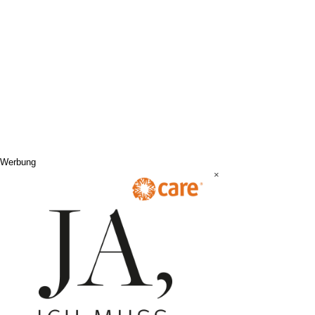
Werbung
×