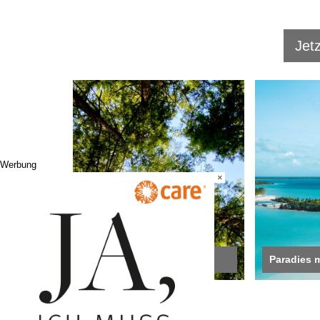
Jetz
Werbung
×
Cool bleiben!
Paradies 