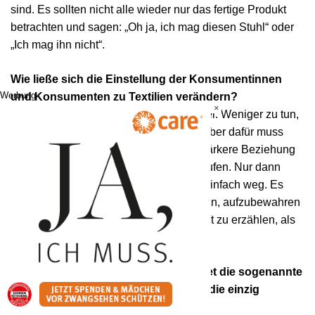
sind. Es sollten nicht alle wieder nur das fertige Produkt
betrachten und sagen: „Oh ja, ich mag diesen Stuhl“ oder
„Ich mag ihn nicht“.
Wie ließe sich die Einstellung der Konsumentinnen
Werbung
und Konsumenten zu Textilien verändern?
×
Generell konsumieren wir alle viel zu viel. Weniger zu tun,
ist der einzige Weg zur Verbesserung. Aber dafür muss
man die Menschen überzeugen, eine stärkere Beziehung
zu dem Produkt aufzubauen, das sie kaufen. Nur dann
nutzt man es wirklich und wirft es nicht einfach weg. Es
kann viel cooler sein, etwas zu reparieren, aufzubewahren
und eine Geschichte über seine Herkunft zu erzählen, als
etwas Neues zu kaufen.
Diese Wegwerfmentalität kennzeichnet die sogenannte
„Fast Fashion“, die vielen Leuten als die einzig
erschwingliche Mode erscheint.