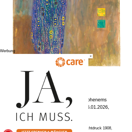
Werbung
×
„Klimt und Vorarlberg“
Sammlung Hans Bäumler
Arche Noah – Kunst und Natur
Markus-Sittikus-Straße 20 / 6845 Hohenems
Ausstellungsdauer: 27.09.2025 – 06.01.2026,
arche-noah-museum.at
Bild: Gustav Klimt, Bildnis Emilie Flöge, Lichtdruck 1908,