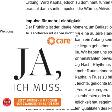
Erdung. Wird Kapha jedoch zu dominant, fühlen w
braucht dann sanfte Impulse, die Wärme, Aktivier
Impulse für mehr Leichtigkeit
Der Frühling ist der ideale Moment, um Ballast 
Werbung
Aussortieren ist dabei nicht nur eine äußere Ha
×
Kleiderwechsel im Schrank kann ein Anfang sein.
Bereiche zu ordnen, die lange liegen geblieben s
Licht spielt eine zentrale Rolle. Wir haben uns
wir die ersten wärmenden Sonnenstrahlen bewuss
unterstützt den natürlichen Tag-Nacht-Rhythmus u
Auch Bewegung darf wieder mehr Raum einnehm
sanftes Krafttraining helfen, Kapha in Fluss zu 
zusätzlich. Warme Getränke, leichte, gekochte M
oder Chili helfen, das innere Feuer anzuregen.
Aktivierende Rituale wie Trockenbürsten oder 
Stoffwechsel an. Wer die Möglichkeit hat, regel
Wärme die feuchten und kalten Qualitäten des F