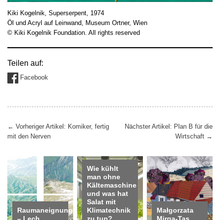
Kiki Kogelnik, Superserpent, 1974
Öl und Acryl auf Leinwand, Museum Ortner, Wien
© Kiki Kogelnik Foundation. All rights reserved
Teilen auf:
Facebook
Beitragsnavigation
←
Vorheriger Artikel: Komiker, fertig
Nächster Artikel: Plan B für die
mit den Nerven
Wirtschaft
→
Wie kühlt
man ohne
Kältemaschine
und was hat
Salat mit
Raumaneignungen
Klimatechnik
Małgorzata
– Lech
zu tun?
Mirga-Tas