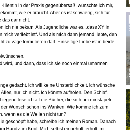
Klientin in der Praxis gegenübersaß, wünschte ich mir,
kommt, wie er braucht. Aber es ist schwierig, sich für
 das gar nicht.
n ich nie bekam. Als Jugendliche war es, „dass XY in
in mich verliebt ist“. Und als mich dann jemand liebte, den
ht zu vage formulieren darf. Einseitige Liebe ist in beide
beiwünschen.
d wird, und dann, dass ich sie noch einmal umarmen
.
änge gedacht. Ich will keine Unsterblichkeit. Ich wünsche
. Alles, nur ich nicht. Ich könnte aufholen. Den Schlaf.
iegend lese ich all die Bücher, die sich bei mir stapeln.
ät der Wunsch schon ins Wanken. Wie komme ich zum
, wenn es die Wellen nicht tun?
ie geschöpft habe, schreibe ich meinen Roman. Danach
m Handy, im Kopf. Mich selbst eingeholt, erholt, mit