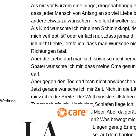
Als mir vor Kurzem eine junge, drogenabhängige 
dass jeder Mensch von Anfang an so viel Liebe be
andere etwas zu wünschen – vielleicht wollen sie
Als Kind wünschte ich mir einen Schminkkopf, de
mich verliebt ist“ oder einfach nur, „dass jemand 
ich nicht liebte, lernte ich, dass man Wünsche nic
Richtungen fatal.
Aber die Liebe darf man sich sowieso nicht her
Später wünschte ich mir, dass meine Oma gesun
darf.
Aber gegen den Tod darf man nicht anwünschen
Jetzt gerade wünsche ich mir Zeit. Nicht in die L
mir Zeit in die Breite. Die Welt müsste stillstehen
Werbung
Zuerst schlafe ich. Nach dem Schlafen liege ich. L
×
Dazwischen schaue ich aufs Meer. Aber da ger
Meer, wenn keine Züge fahren? Was bewegt mich
Wenn ich vom Schlafen und Liegen genug Energ
schaffe ich Ordnung. Zu Hause, auf dem Laptop, i