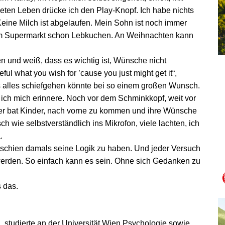
ten Leben drücke ich den Play-Knopf. Ich habe nichts
 Keine Milch ist abgelaufen. Mein Sohn ist noch immer
. Im Supermarkt schon Lebkuchen. An Weihnachten kann
 und weiß, dass es wichtig ist, Wünsche nicht
l what you wish for ’cause you just might get it“,
 alles schiefgehen könnte bei so einem großen Wunsch.
n ich mich erinnere. Noch vor dem Schminkkopf, weit vor
rrer bat Kinder, nach vorne zu kommen und ihre Wünsche
h wie selbstverständlich ins Mikrofon, viele lachten, ich
.
r schien damals seine Logik zu haben. Und jeder Versuch
 werden. So einfach kann es sein. Ohne sich Gedanken zu
 das.
, studierte an der Universität Wien Psychologie sowie