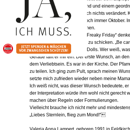
einem Manuskript in der Hand und einem geordne
verpasst. Auf der Welt hat sich nichts verändert.
bald zwei Jahre alt. Es ist noch immer Oktober
ich mir wieder etwas wünschen.
Man muss nur an den Film „Freaky Friday“ denken
gedankenlos ins Universum zu schicken. „Be carefu
sangen auch The Pussycat Dolls. Wer weiß, was
Gerade fällt er mir ein. Der erste Wunsch, an de
dem Verliebtsein. Es war in der Kirche. Der Pfa
zu teilen. Ich ging zum Pult, sprach meinen Wunsc
setzte mich zufrieden wieder neben meine Mama
Ich weiß nicht, was dieser Wunsch bedeutete, e
der Interpretation würde ihm wohl nicht gerecht
machen über Regeln oder Formulierungen.
Vielleicht brauche ich nicht mehr und mindestens
„Liebes Sternlein, flieg zum Mond!“
Valeria Anna Lampert, geboren 1991 in Feldkirch