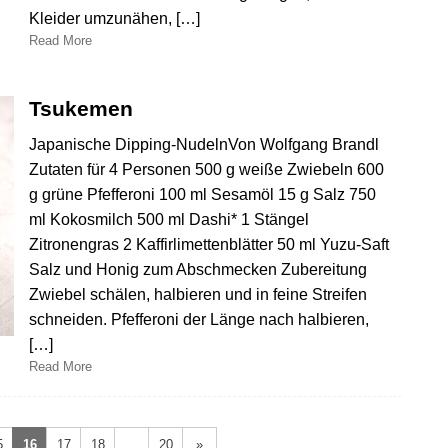
Kleider umzunähen, […]
Read More
Tsukemen
Japanische Dipping-NudelnVon Wolfgang Brandl
Zutaten für 4 Personen 500 g weiße Zwiebeln 600
g grüne Pfefferoni 100 ml Sesamöl 15 g Salz 750
ml Kokosmilch 500 ml Dashi* 1 Stängel
Zitronengras 2 Kaffirlimettenblätter 50 ml Yuzu-Saft
Salz und Honig zum Abschmecken Zubereitung
Zwiebel schälen, halbieren und in feine Streifen
schneiden. Pfefferoni der Länge nach halbieren,
[…]
Read More
5
16
17
18
…
20
»