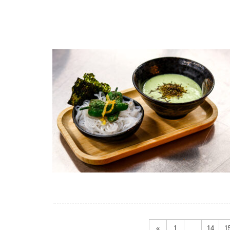
Seitennummerierung
der
«
1
…
14
1