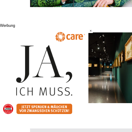
Werbung
×